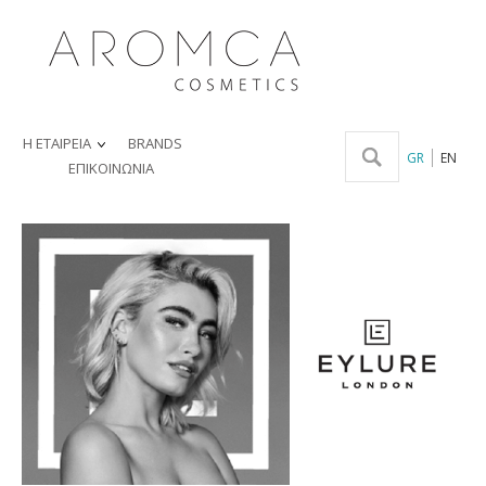
Η ΕΤΑΙΡΕΙΑ
BRANDS
GR
EN
ΕΠΙΚΟΙΝΩΝΙΑ