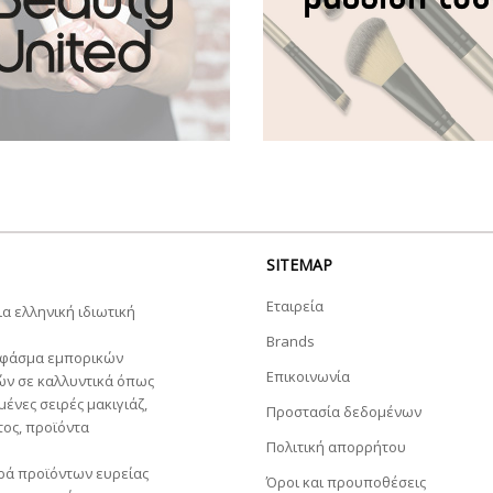
ύκολη εγγραφή και γρήγορες πληρωμές, καθώς οι
ξένες στοιχηματικέ
SITEMAP
Εταιρεία
ια ελληνική ιδιωτική
Brands
ύ φάσμα εμπορικών
Επικοινωνία
ών σε καλλυντικά όπως
ένες σειρές μακιγιάζ,
Προστασία δεδομένων
ος, προϊόντα
Πολιτική απορρήτου
ορά προϊόντων ευρείας
Όροι και προυποθέσεις