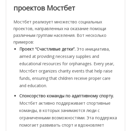
проектов Мостбет
Мостбет реализует множество социальных
проектов, направленных на оказание помощи
различным группам населения. Вот несколько
примеров:
Проект “Счастливые детки”.
Это инициатива,
aimed at providing necessary supplies and
educational resources for orphanages. Every year,
Мостбет organizes charity events that help raise
funds, ensuring that children receive proper care
and education.
Спонсорство команды по адаптивному спорту.
Мостбет активно поддерживает спортивные
команды, в которых занимаются люди с
ограниченными возможностями. Эта поддержка
помогает развивать спорт и вдохновляет