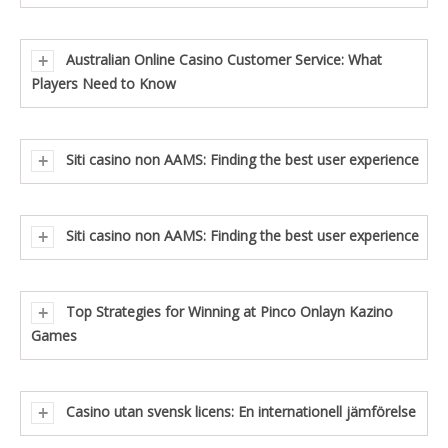
Australian Online Casino Customer Service: What
Players Need to Know
Siti casino non AAMS: Finding the best user experience
Siti casino non AAMS: Finding the best user experience
Top Strategies for Winning at Pinco Onlayn Kazino
Games
Casino utan svensk licens: En internationell jämförelse