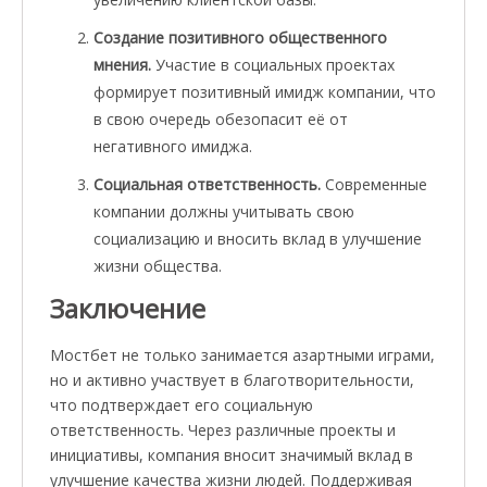
Создание позитивного общественного
мнения.
Участие в социальных проектах
формирует позитивный имидж компании, что
в свою очередь обезопасит её от
негативного имиджа.
Социальная ответственность.
Современные
компании должны учитывать свою
социализацию и вносить вклад в улучшение
жизни общества.
Заключение
Мостбет не только занимается азартными играми,
но и активно участвует в благотворительности,
что подтверждает его социальную
ответственность. Через различные проекты и
инициативы, компания вносит значимый вклад в
улучшение качества жизни людей. Поддерживая