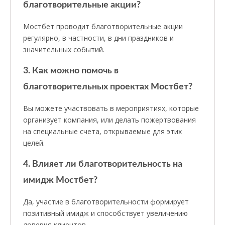
благотворительные акции?
Мостбет проводит благотворительные акции
регулярно, в частности, в дни праздников и
значительных событий.
3. Как можно помочь в
благотворительных проектах Мостбет?
Вы можете участвовать в мероприятиях, которые
организует компания, или делать пожертвования
на специальные счета, открываемые для этих
целей.
4. Влияет ли благотворительность на
имидж Мостбет?
Да, участие в благотворительности формирует
позитивный имидж и способствует увеличению
доверия клиентов.