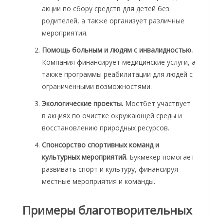
акции по сбору средств для детей без
родителей, а также организует различные
мероприятия.
Помощь больным и людям с инвалидностью.
Компания финансирует медицинские услуги, а
также программы реабилитации для людей с
ограниченными возможностями.
Экологические проекты.
Мостбет участвует
в акциях по очистке окружающей среды и
восстановлению природных ресурсов.
Спонсорство спортивных команд и
культурных мероприятий.
Букмекер помогает
развивать спорт и культуру, финансируя
местные мероприятия и команды.
Примеры благотворительных