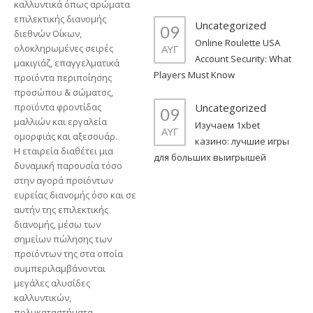
καλλυντικά όπως αρώματα
επιλεκτικής διανομής
Uncategorized
09
διεθνών Οίκων,
Online Roulette USA
ολοκληρωμένες σειρές
ΑΥΓ
Account Security: What
μακιγιάζ, επαγγελματικά
Players Must Know
προϊόντα περιποίησης
προσώπου & σώματος,
προϊόντα φροντίδας
Uncategorized
09
μαλλιών και εργαλεία
Изучаем 1xbet
ΑΥΓ
ομορφιάς και αξεσουάρ.
казино: лучшие игры
Η εταιρεία διαθέτει μια
для больших выигрышей
δυναμική παρουσία τόσο
στην αγορά προϊόντων
ευρείας διανομής όσο και σε
αυτήν της επιλεκτικής
διανομής, μέσω των
σημείων πώλησης των
προϊόντων της στα οποία
συμπεριλαμβάνονται
μεγάλες αλυσίδες
καλλυντικών,
πολυκαταστήματα,