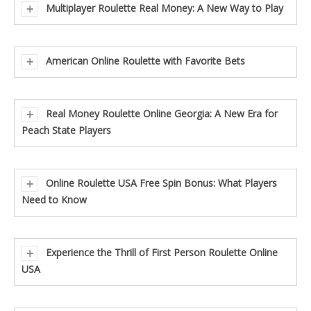
Multiplayer Roulette Real Money: A New Way to Play
American Online Roulette with Favorite Bets
Real Money Roulette Online Georgia: A New Era for
Peach State Players
Online Roulette USA Free Spin Bonus: What Players
Need to Know
Experience the Thrill of First Person Roulette Online
USA