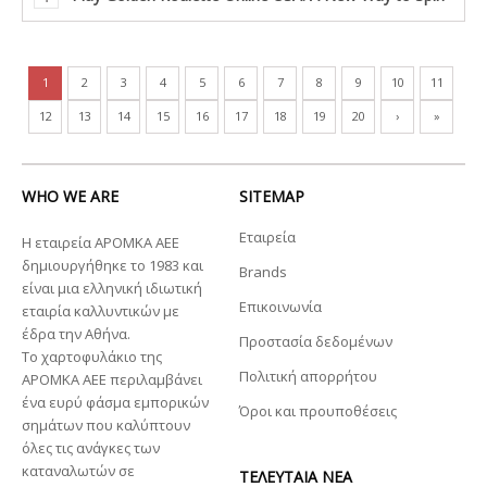
1
2
3
4
5
6
7
8
9
10
11
12
13
14
15
16
17
18
19
20
›
»
WHO WE ARE
SITEMAP
Εταιρεία
Η εταιρεία ΑΡΟΜΚΑ ΑΕΕ
δημιουργήθηκε το 1983 και
Brands
είναι μια ελληνική ιδιωτική
Επικοινωνία
εταιρία καλλυντικών με
έδρα την Αθήνα.
Προστασία δεδομένων
Το χαρτοφυλάκιο της
Πολιτική απορρήτου
ΑΡΟΜΚΑ ΑΕΕ περιλαμβάνει
ένα ευρύ φάσμα εμπορικών
Όροι και προυποθέσεις
σημάτων που καλύπτουν
όλες τις ανάγκες των
καταναλωτών σε
ΤΕΛΕΥΤΑΙΑ ΝΕΑ