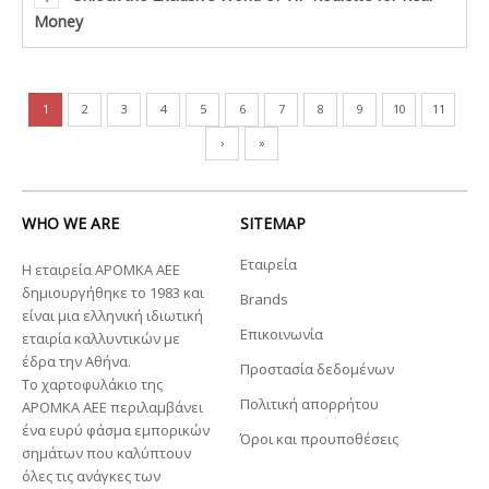
Money
1
2
3
4
5
6
7
8
9
10
11
›
»
WHO WE ARE
SITEMAP
Εταιρεία
Η εταιρεία ΑΡΟΜΚΑ ΑΕΕ
δημιουργήθηκε το 1983 και
Brands
είναι μια ελληνική ιδιωτική
Επικοινωνία
εταιρία καλλυντικών με
έδρα την Αθήνα.
Προστασία δεδομένων
Το χαρτοφυλάκιο της
Πολιτική απορρήτου
ΑΡΟΜΚΑ ΑΕΕ περιλαμβάνει
ένα ευρύ φάσμα εμπορικών
Όροι και προυποθέσεις
σημάτων που καλύπτουν
όλες τις ανάγκες των