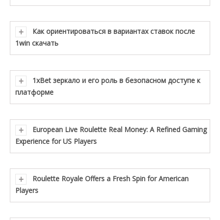
Как ориентироваться в вариантах ставок после
1win скачать
1xBet зеркало и его роль в безопасном доступе к
платформе
European Live Roulette Real Money: A Refined Gaming
Experience for US Players
Roulette Royale Offers a Fresh Spin for American
Players