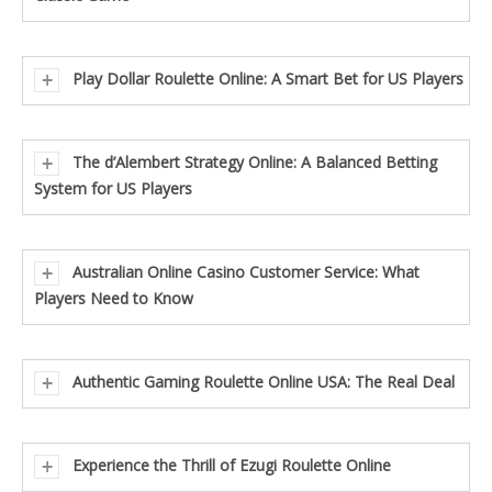
Play Dollar Roulette Online: A Smart Bet for US Players
The d’Alembert Strategy Online: A Balanced Betting
System for US Players
Australian Online Casino Customer Service: What
Players Need to Know
Authentic Gaming Roulette Online USA: The Real Deal
Experience the Thrill of Ezugi Roulette Online