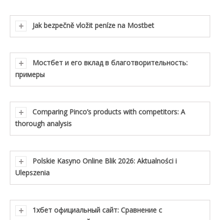
Jak bezpečně vložit peníze na Mostbet
Мостбет и его вклад в благотворительность:
примеры
Comparing Pinco’s products with competitors: A
thorough analysis
Polskie Kasyno Online Blik 2026: Aktualności i
Ulepszenia
1хбет официальный сайт: Сравнение с