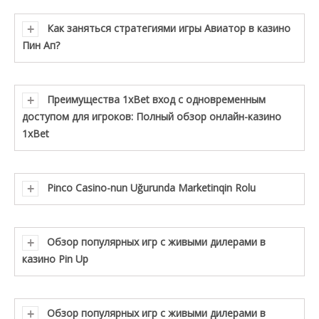
Как заняться стратегиями игры Авиатор в казино
Пин Ап?
Преимущества 1xBet вход с одновременным
доступом для игроков: Полный обзор онлайн-казино
1xBet
Pinco Casino-nun Uğurunda Marketinqin Rolu
Обзор популярных игр с живыми дилерами в
казино Pin Up
Обзор популярных игр с живыми дилерами в