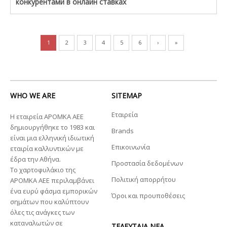
конкурентами в онлайн ставках
1
2
3
4
5
6
›
»
WHO WE ARE
SITEMAP
Εταιρεία
Η εταιρεία ΑΡΟΜΚΑ ΑΕΕ
δημιουργήθηκε το 1983 και
Brands
είναι μια ελληνική ιδιωτική
Επικοινωνία
εταιρία καλλυντικών με
έδρα την Αθήνα.
Προστασία δεδομένων
Το χαρτοφυλάκιο της
Πολιτική απορρήτου
ΑΡΟΜΚΑ ΑΕΕ περιλαμβάνει
ένα ευρύ φάσμα εμπορικών
Όροι και προυποθέσεις
σημάτων που καλύπτουν
όλες τις ανάγκες των
καταναλωτών σε
ΤΕΛΕΥΤΑΙΑ ΝΕΑ