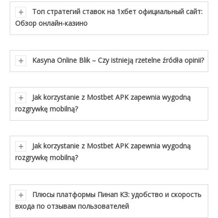
Топ стратегий ставок на 1хбет официальный сайт:
Обзор онлайн-казино
Kasyna Online Blik – Czy istnieją rzetelne źródła opinii?
Jak korzystanie z Mostbet APK zapewnia wygodną
rozgrywkę mobilną?
Jak korzystanie z Mostbet APK zapewnia wygodną
rozgrywkę mobilną?
Плюсы платформы Пинап КЗ: удобство и скорость
входа по отзывам пользователей