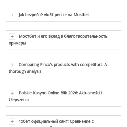
Jak bezpečně vložit peníze na Mostbet
Мостбет и его вклад в благотворительность:
примеры
Comparing Pinco’s products with competitors: A
thorough analysis
Polskie Kasyno Online Blik 2026: Aktualności i
Ulepszenia
1хбет официальный сайт: Сравнение с