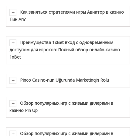
Как заняться стратегиями игры Авиатор в казино
Пин Ап?
Преимущества 1xBet вход с одновременным
доступом для игроков: Полный обзор онлайн-казино
1xBet
Pinco Casino-nun Uğurunda Marketinqin Rolu
Обзор популярных игр с живыми дилерами в
казино Pin Up
Обзор популярных игр с живыми дилерами в