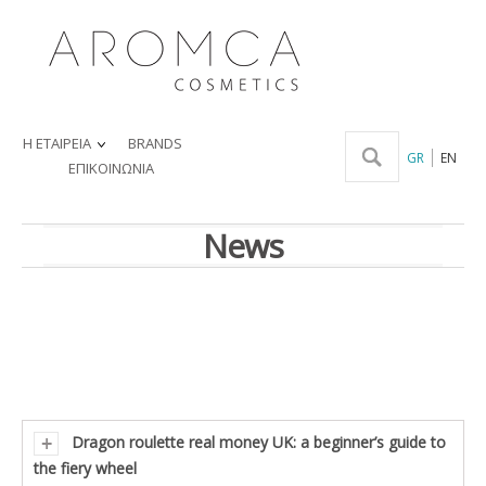
Η ΕΤΑΙΡΕΙΑ
BRANDS
GR
EN
ΕΠΙΚΟΙΝΩΝΙΑ
News
Dragon roulette real money UK: a beginner’s guide to
the fiery wheel