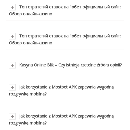
Топ стратегий ставок на 1хбет официальный сайт:
Обзор онлайн-казино
Топ стратегий ставок на 1хбет официальный сайт:
Обзор онлайн-казино
Kasyna Online Blik – Czy istnieją rzetelne źródła opinii?
Jak korzystanie z Mostbet APK zapewnia wygodną
rozgrywkę mobilną?
Jak korzystanie z Mostbet APK zapewnia wygodną
rozgrywkę mobilną?