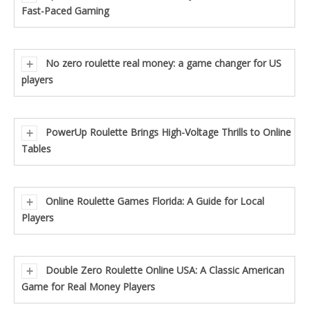
Fast-Paced Gaming
No zero roulette real money: a game changer for US
players
PowerUp Roulette Brings High-Voltage Thrills to Online
Tables
Online Roulette Games Florida: A Guide for Local
Players
Double Zero Roulette Online USA: A Classic American
Game for Real Money Players