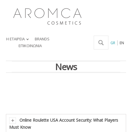
Η ΕΤΑΙΡΕΙΑ
BRANDS
GR
EN
ΕΠΙΚΟΙΝΩΝΙΑ
News
Online Roulette USA Account Security: What Players
Must Know