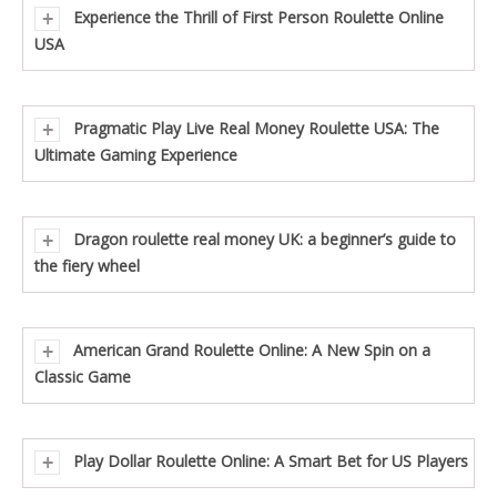
Experience the Thrill of First Person Roulette Online
USA
Pragmatic Play Live Real Money Roulette USA: The
Ultimate Gaming Experience
Dragon roulette real money UK: a beginner’s guide to
the fiery wheel
American Grand Roulette Online: A New Spin on a
Classic Game
Play Dollar Roulette Online: A Smart Bet for US Players