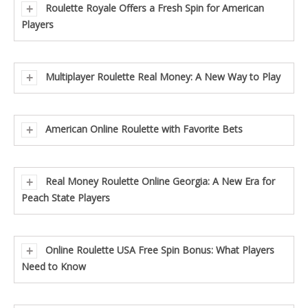
Roulette Royale Offers a Fresh Spin for American
Players
Multiplayer Roulette Real Money: A New Way to Play
American Online Roulette with Favorite Bets
Real Money Roulette Online Georgia: A New Era for
Peach State Players
Online Roulette USA Free Spin Bonus: What Players
Need to Know