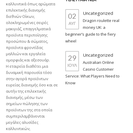
καλλυντικά όπως αρώματα
επιλεκτικής διανομής
Uncategorized
02
διεθνών Οίκων,
Dragon roulette real
ολοκληρωμένες σειρές
ΑΥΓ
money UK: a
μακιγιάζ, επαγγελματικά
beginner’s guide to the fiery
προϊόντα περιποίησης
wheel
προσώπου & σώματος,
προϊόντα φροντίδας
μαλλιών και εργαλεία
Uncategorized
29
ομορφιάς και αξεσουάρ.
Australian Online
ΙΟΥΛ
Η εταιρεία διαθέτει μια
Casino Customer
δυναμική παρουσία τόσο
Service: What Players Need to
στην αγορά προϊόντων
Know
ευρείας διανομής όσο και σε
αυτήν της επιλεκτικής
διανομής, μέσω των
σημείων πώλησης των
προϊόντων της στα οποία
συμπεριλαμβάνονται
μεγάλες αλυσίδες
καλλυντικών,