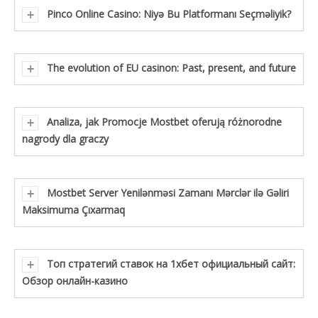
Pinco Online Casino: Niyə Bu Platformanı Seçməliyik?
The evolution of EU casinon: Past, present, and future
Analiza, jak Promocje Mostbet oferują różnorodne
nagrody dla graczy
Mostbet Server Yenilənməsi Zamanı Mərclər ilə Gəliri
Maksimuma Çıxarmaq
Топ стратегий ставок на 1хбет официальный сайт:
Обзор онлайн-казино