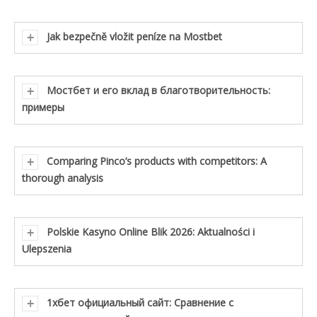
Jak bezpečně vložit peníze na Mostbet
Мостбет и его вклад в благотворительность:
примеры
Comparing Pinco’s products with competitors: A
thorough analysis
Polskie Kasyno Online Blik 2026: Aktualności i
Ulepszenia
1хбет официальный сайт: Сравнение с