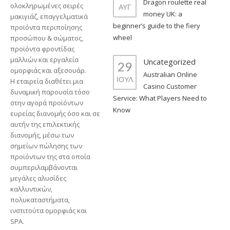
Dragon roulette real
ολοκληρωμένες σειρές
ΑΥΓ
money UK: a
μακιγιάζ, επαγγελματικά
beginner’s guide to the fiery
προϊόντα περιποίησης
wheel
προσώπου & σώματος,
προϊόντα φροντίδας
μαλλιών και εργαλεία
Uncategorized
29
ομορφιάς και αξεσουάρ.
Australian Online
ΙΟΥΛ
Η εταιρεία διαθέτει μια
Casino Customer
δυναμική παρουσία τόσο
Service: What Players Need to
στην αγορά προϊόντων
Know
ευρείας διανομής όσο και σε
αυτήν της επιλεκτικής
διανομής, μέσω των
σημείων πώλησης των
προϊόντων της στα οποία
συμπεριλαμβάνονται
μεγάλες αλυσίδες
καλλυντικών,
πολυκαταστήματα,
ινστιτούτα ομορφιάς και
SPA.