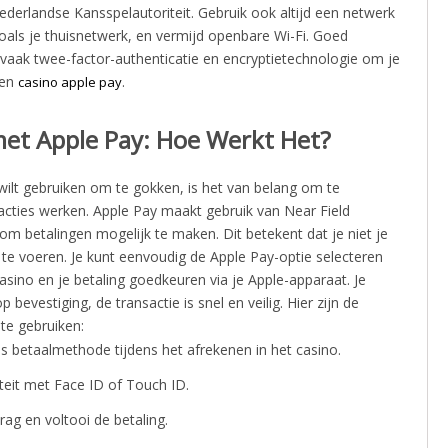
ederlandse Kansspelautoriteit. Gebruik ook altijd een netwerk
zoals je thuisnetwerk, en vermijd openbare Wi-Fi. Goed
n vaak twee-factor-authenticatie en encryptietechnologie om je
men
.
casino apple pay
met Apple Pay: Hoe Werkt Het?
ilt gebruiken om te gokken, is het van belang om te
acties werken. Apple Pay maakt gebruik van Near Field
 betalingen mogelijk te maken. Dit betekent dat je niet je
te voeren. Je kunt eenvoudig de Apple Pay-optie selecteren
asino en je betaling goedkeuren via je Apple-apparaat. Je
 bevestiging, de transactie is snel en veilig. Hier zijn de
te gebruiken:
ls betaalmethode tijdens het afrekenen in het casino.
titeit met Face ID of Touch ID.
rag en voltooi de betaling.