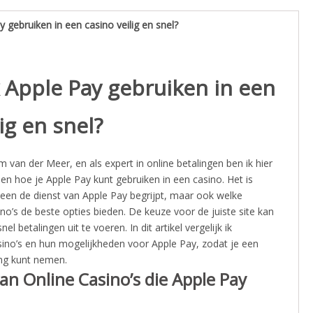
 gebruiken in een casino veilig en snel?
 Apple Pay gebruiken in een
ig en snel?
 van der Meer, en als expert in online betalingen ben ik hier
en hoe je Apple Pay kunt gebruiken in een casino. Het is
alleen de dienst van Apple Pay begrijpt, maar ook welke
no’s de beste opties bieden. De keuze voor de juiste site kan
el betalingen uit te voeren. In dit artikel vergelijk ik
asino’s en hun mogelijkheden voor Apple Pay, zodat je een
ng kunt nemen.
van Online Casino’s die Apple Pay