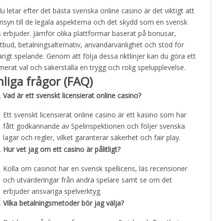
u letar efter det bästa svenska online casino är det viktigt att
nsyn till de legala aspekterna och det skydd som en svensk
s erbjuder. Jämför olika plattformar baserat på bonusar,
tbud, betalningsalternativ, användarvänlighet och stöd för
rigt spelande. Genom att följa dessa riktlinjer kan du göra ett
merat val och säkerställa en trygg och rolig spelupplevelse.
liga frågor (FAQ)
Vad är ett svenskt licensierat online casino?
Ett svenskt licensierat online casino är ett kasino som har
fått godkännande av Spelinspektionen och följer svenska
lagar och regler, vilket garanterar säkerhet och fair play.
Hur vet jag om ett casino är pålitligt?
Kolla om casinot har en svensk spellicens, läs recensioner
och utvärderingar från andra spelare samt se om det
erbjuder ansvariga spelverktyg.
Vilka betalningsmetoder bör jag välja?