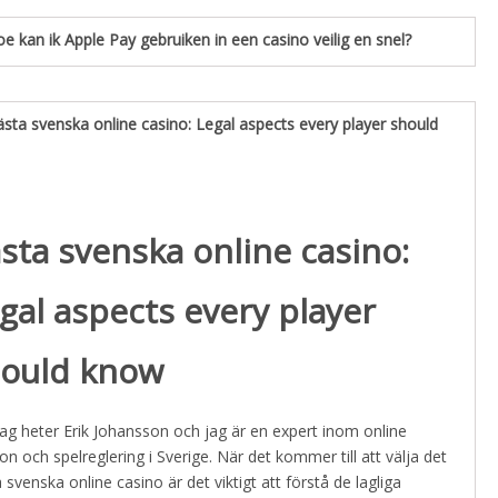
e kan ik Apple Pay gebruiken in een casino veilig en snel?
sta svenska online casino: Legal aspects every player should
sta svenska online casino:
gal aspects every player
ould know
Jag heter Erik Johansson och jag är en expert inom online
on och spelreglering i Sverige. När det kommer till att välja det
 svenska online casino är det viktigt att förstå de lagliga