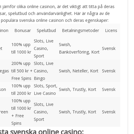
i jämför olika online casinon, är det viktigt att titta på deras
ar, spelutbud och användarvänlighet. Här är några av de
 populära svenska online casinon och deras egenskaper:
inon
Bonusar
Spelutbud
Betalningsmetoder
Licens
Slots, Live
100% upp
Swish,
et
Casino,
Svensk
till 1000 kr
Banköverföring, Kort
Sport
200% upp
Slots, Live
egas
till 500 kr +
Casino,
Swish, Neteller, Kort
Svensk
Free Spins
Bingo
100% upp
Slots, Sport,
son
Swish, Trustly, Kort
Svensk
till 2000 kr
Live Casino
100% upp
Slots, Live
till 1000 kr
reen
Casino,
Swish, Trustly, Kort
Svensk
+ Free
Sport
Spins
ta svenska online casino: