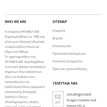
WHO WE ARE
SITEMAP
Εταιρεία
Η εταιρεία ΑΡΟΜΚΑ ΑΕΕ
δημιουργήθηκε το 1983 και
Brands
είναι μια ελληνική ιδιωτική
Επικοινωνία
εταιρία καλλυντικών με
έδρα την Αθήνα.
Προστασία δεδομένων
Το χαρτοφυλάκιο της
Πολιτική απορρήτου
ΑΡΟΜΚΑ ΑΕΕ περιλαμβάνει
ένα ευρύ φάσμα εμπορικών
Όροι και προυποθέσεις
σημάτων που καλύπτουν
όλες τις ανάγκες των
καταναλωτών σε
ΤΕΛΕΥΤΑΙΑ ΝΕΑ
καλλυντικά όπως αρώματα
επιλεκτικής διανομής
Uncategorized
02
διεθνών Οίκων,
Dragon roulette real
ολοκληρωμένες σειρές
ΑΥΓ
money UK: a
μακιγιάζ, επαγγελματικά