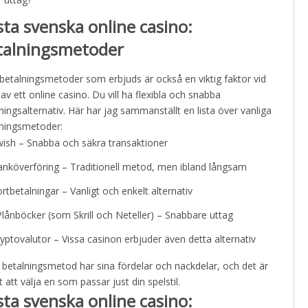
ta svenska online casino:
talningsmetoder
 betalningsmetoder som erbjuds är också en viktig faktor vid
 av ett online casino. Du vill ha flexibla och snabba
ningsalternativ. Här har jag sammanställt en lista över vanliga
lningsmetoder:
ish – Snabba och säkra transaktioner
nköverföring – Traditionell metod, men ibland långsam
rtbetalningar – Vanligt och enkelt alternativ
lånböcker (som Skrill och Neteller) – Snabbare uttag
yptovalutor – Vissa casinon erbjuder även detta alternativ
 betalningsmetod har sina fördelar och nackdelar, och det är
gt att välja en som passar just din spelstil.
ta svenska online casino: