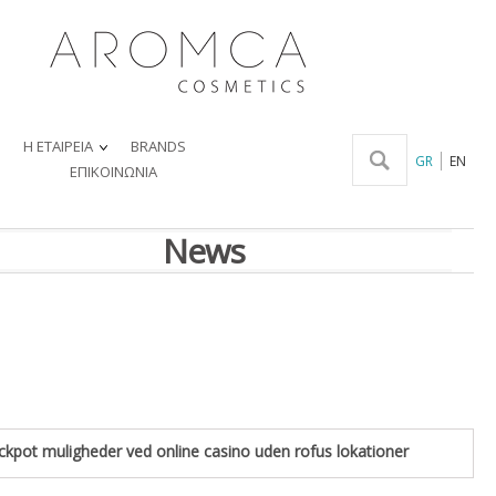
Η ΕΤΑΙΡΕΙΑ
BRANDS
GR
EN
ΕΠΙΚΟΙΝΩΝΙΑ
News
ckpot muligheder ved online casino uden rofus lokationer