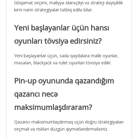
İstiqamət seçimi, maliyyə idarəçiliyi və strateji dəyişiklik
kimi narin strategiyalar tətbiq edilə bilər.
Yeni başlayanlar üçün hansı
oyunları tövsiyə edirsiniz?
Yeni başlayanlar üçün, sadə qaydalara malik oyunlar,
məsələn, blackjack və rulet oyunları tövsiyə edilir.
Pin-up oyununda qazandığım
qazancı necə
maksimumlaşdıraram?
Qazancı maksimumlaşdırmaq üçün doğru strategiyaları
seçməli və riskləri düzgün qiymətləndirməlisiniz.