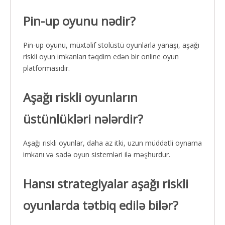
Pin-up oyunu nədir?
Pin-up oyunu, müxtəlif stolüstü oyunlarla yanaşı, aşağı
riskli oyun imkanları təqdim edən bir online oyun
platformasıdır.
Aşağı riskli oyunların
üstünlükləri nələrdir?
Aşağı riskli oyunlar, daha az itki, uzun müddətli oynama
imkanı və sadə oyun sistemləri ilə məşhurdur.
Hansı strategiyalar aşağı riskli
oyunlarda tətbiq edilə bilər?