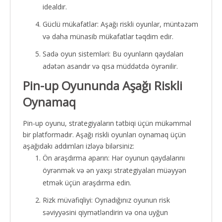
idealdır.
Güclü mükafatlar: Aşağı riskli oyunlar, müntəzəm
və daha münasib mükafatlar təqdim edir.
Sadə oyun sistemləri: Bu oyunların qaydaları
adətən asandır və qısa müddətdə öyrənilir.
Pin-up Oyununda Aşağı Riskli
Oynamaq
Pin-up oyunu, strategiyaların tətbiqi üçün mükəmməl
bir platformadır. Aşağı riskli oyunları oynamaq üçün
aşağıdakı addımları izləyə bilərsiniz:
Ön araşdırma aparın: Hər oyunun qaydalarını
öyrənmək və ən yaxşı strategiyaları müəyyən
etmək üçün araşdırma edin.
Rizk müvafiqliyi: Oynadığınız oyunun risk
səviyyəsini qiymətləndirin və ona uyğun