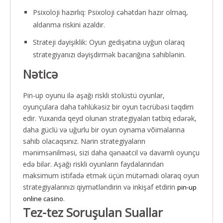
Psixoloji hazırlıq: Psixoloji cəhətdən hazır olmaq,
aldanma riskini azaldır.
Strateji dəyişiklik: Oyun gedişatına uyğun olaraq
strategiyanızı dəyişdirmək bacarığına sahiblənin.
Nəticə
Pin-up oyunu ilə aşağı riskli stolüstü oyunlar,
oyunçulara daha təhlükəsiz bir oyun təcrübəsi təqdim
edir. Yuxarıda qeyd olunan strategiyaları tətbiq edərək,
daha güclü və uğurlu bir oyun oynama võimalarına
sahib olacaqsınız. Narin strategiyaların
mənimsənilməsi, sizi daha qənaətcil və davamlı oyunçu
edə bilər. Aşağı riskli oyunların faydalarından
maksimum istifadə etmək üçün mütəmadi olaraq oyun
strategiyalarınızı qiymətləndirin və inkişaf etdirin
pin-up
.
online casino
Tez-tez Soruşulan Suallar