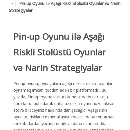
Pin-up Oyunu ilə Aşağı Riskli Stolüstü Oyunlar və Narin
Strategiyalar
Pin-up Oyunu ilə Aşağı
Riskli Stolüstü Oyunlar
və Narin Strategiyalar
Pin-up oyunu, oyunçulara aşağı riskli stolüstü oyunlar
oynamaq imkanı təqdim edən bir platformadır. Bu
yazıda, Pin-up oyunu vasitəsilə necə narin (strateji)
qərarlar qəbul edərək daha az risklə oyununuzu inkişaf
etdirə biləcəyiniz haqqında danışacağıq. Aşağı riskli
oyunlar, risklərin minimallaşdırılmasını, daha mütəmadi
mükafatlardan yararlanmağı və daha uzun müddət