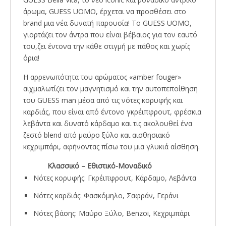
άρωμα, GUESS UOMO, έρχεται να προσθέσει στο
brand μια νέα δυνατή παρουσία! Το GUESS UOMO,
γιορτάζει τον άντρα που είναι βέβαιος για τον εαυτό
του,ζει έντονα την κάθε στιγμή με πάθος και χωρίς
όρια!
Η αρρενωπότητα του αρώματος «amber fouger»
αιχμαλωτίζει τον μαγνητισμό και την αυτοπεποίθηση
του GUESS man μέσα από τις νότες κορυφής και
καρδιάς, που είναι από έντονο γκρέιπφρουτ, φρέσκια
λεβάντα και δυνατό κάρδαμο και τις ακολουθεί ένα
ζεστό blend από μαύρο ξύλο και αισθησιακό
κεχριμπάρι, αφήνοντας πίσω του μια γλυκιά αίσθηση.
Κλασσικό – Εθιστικό-Μοναδικό
Νότες κορυφής: Γκρέιπφρουτ, Κάρδαμο, Λεβάντα
Νότες καρδιάς: Φασκόμηλο, Σαφράν, Γεράνι
Νότες βάσης: Μαύρο Ξύλο, Benzoi, Κεχριμπάρι