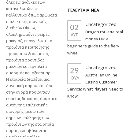
όλες τις ανάγκες των
καταναλωτών σε
ΤΕΛΕΥΤΑΙΑ ΝΕΑ
καλλυντικά όπως αρώματα
επιλεκτικής διανομής
Uncategorized
02
διεθνών Οίκων,
Dragon roulette real
ολοκληρωμένες σειρές
ΑΥΓ
money UK: a
μακιγιάζ, επαγγελματικά
beginner’s guide to the fiery
προϊόντα περιποίησης
wheel
προσώπου & σώματος,
προϊόντα φροντίδας
μαλλιών και εργαλεία
Uncategorized
29
ομορφιάς και αξεσουάρ.
Australian Online
ΙΟΥΛ
Η εταιρεία διαθέτει μια
Casino Customer
δυναμική παρουσία τόσο
Service: What Players Need to
στην αγορά προϊόντων
Know
ευρείας διανομής όσο και σε
αυτήν της επιλεκτικής
διανομής, μέσω των
σημείων πώλησης των
προϊόντων της στα οποία
συμπεριλαμβάνονται
μεγάλες αλυσίδες