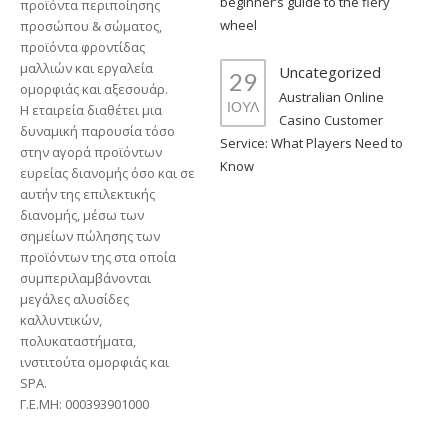
beginner’s guide to the fiery
προϊόντα περιποίησης
wheel
προσώπου & σώματος,
προϊόντα φροντίδας
μαλλιών και εργαλεία
Uncategorized
29
ομορφιάς και αξεσουάρ.
Australian Online
ΙΟΥΛ
Η εταιρεία διαθέτει μια
Casino Customer
δυναμική παρουσία τόσο
Service: What Players Need to
στην αγορά προϊόντων
Know
ευρείας διανομής όσο και σε
αυτήν της επιλεκτικής
διανομής, μέσω των
σημείων πώλησης των
προϊόντων της στα οποία
συμπεριλαμβάνονται
μεγάλες αλυσίδες
καλλυντικών,
πολυκαταστήματα,
ινστιτούτα ομορφιάς και
SPA.
Γ.Ε.ΜΗ: 000393901000