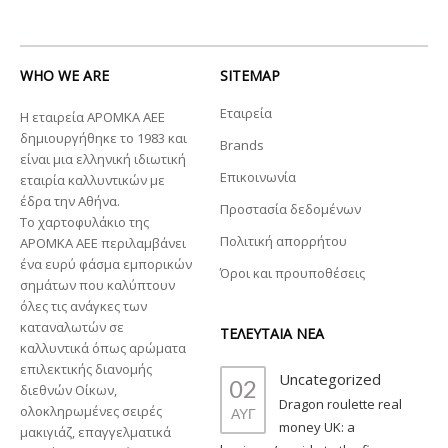
WHO WE ARE
SITEMAP
Εταιρεία
Η εταιρεία ΑΡΟΜΚΑ ΑΕΕ
δημιουργήθηκε το 1983 και
Brands
είναι μια ελληνική ιδιωτική
Επικοινωνία
εταιρία καλλυντικών με
έδρα την Αθήνα.
Προστασία δεδομένων
Το χαρτοφυλάκιο της
Πολιτική απορρήτου
ΑΡΟΜΚΑ ΑΕΕ περιλαμβάνει
ένα ευρύ φάσμα εμπορικών
Όροι και προυποθέσεις
σημάτων που καλύπτουν
όλες τις ανάγκες των
καταναλωτών σε
ΤΕΛΕΥΤΑΙΑ ΝΕΑ
καλλυντικά όπως αρώματα
επιλεκτικής διανομής
Uncategorized
02
διεθνών Οίκων,
Dragon roulette real
ολοκληρωμένες σειρές
ΑΥΓ
money UK: a
μακιγιάζ, επαγγελματικά