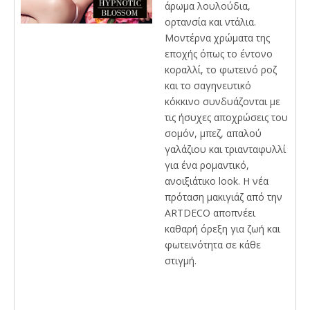
άρωμα λουλούδια,
ορτανσία και ντάλια.
Μοντέρνα χρώματα της
εποχής όπως το έντονο
κοραλλί, το φωτεινό ροζ
και το σαγηνευτικό
κόκκινο συνδυάζονται με
τις ήσυχες αποχρώσεις του
σομόν, μπεζ, απαλού
γαλάζιου και τριανταφυλλί
για ένα ρομαντικό,
ανοιξιάτικο look. Η νέα
πρόταση μακιγιάζ από την
ARTDECO αποπνέει
καθαρή όρεξη για ζωή και
φωτεινότητα σε κάθε
στιγμή.