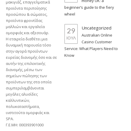
money UK: a
μακιγιάζ, επαγγελματικά
beginner’s guide to the fiery
προϊόντα περιποίησης
wheel
προσώπου & σώματος,
προϊόντα φροντίδας
μαλλιών και εργαλεία
Uncategorized
29
ομορφιάς και αξεσουάρ.
Australian Online
ΙΟΥΛ
Η εταιρεία διαθέτει μια
Casino Customer
δυναμική παρουσία τόσο
Service: What Players Need to
στην αγορά προϊόντων
Know
ευρείας διανομής όσο και σε
αυτήν της επιλεκτικής
διανομής, μέσω των
σημείων πώλησης των
προϊόντων της στα οποία
συμπεριλαμβάνονται
μεγάλες αλυσίδες
καλλυντικών,
πολυκαταστήματα,
ινστιτούτα ομορφιάς και
SPA.
Γ.Ε.ΜΗ: 000393901000