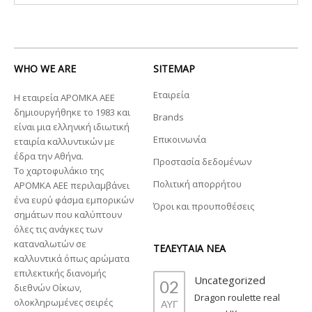
WHO WE ARE
SITEMAP
Εταιρεία
Η εταιρεία ΑΡΟΜΚΑ ΑΕΕ
δημιουργήθηκε το 1983 και
Brands
είναι μια ελληνική ιδιωτική
Επικοινωνία
εταιρία καλλυντικών με
έδρα την Αθήνα.
Προστασία δεδομένων
Το χαρτοφυλάκιο της
Πολιτική απορρήτου
ΑΡΟΜΚΑ ΑΕΕ περιλαμβάνει
ένα ευρύ φάσμα εμπορικών
Όροι και προυποθέσεις
σημάτων που καλύπτουν
όλες τις ανάγκες των
καταναλωτών σε
ΤΕΛΕΥΤΑΙΑ ΝΕΑ
καλλυντικά όπως αρώματα
επιλεκτικής διανομής
Uncategorized
02
διεθνών Οίκων,
Dragon roulette real
ολοκληρωμένες σειρές
ΑΥΓ