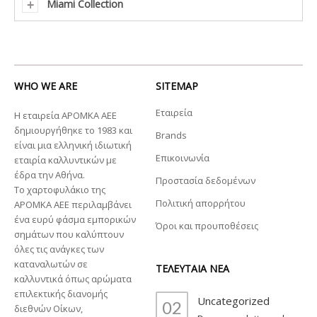
Miami Collection
WHO WE ARE
SITEMAP
Εταιρεία
Η εταιρεία ΑΡΟΜΚΑ ΑΕΕ
δημιουργήθηκε το 1983 και
Brands
είναι μια ελληνική ιδιωτική
Επικοινωνία
εταιρία καλλυντικών με
έδρα την Αθήνα.
Προστασία δεδομένων
Το χαρτοφυλάκιο της
Πολιτική απορρήτου
ΑΡΟΜΚΑ ΑΕΕ περιλαμβάνει
ένα ευρύ φάσμα εμπορικών
Όροι και προυποθέσεις
σημάτων που καλύπτουν
όλες τις ανάγκες των
καταναλωτών σε
ΤΕΛΕΥΤΑΙΑ ΝΕΑ
καλλυντικά όπως αρώματα
επιλεκτικής διανομής
Uncategorized
02
διεθνών Οίκων,