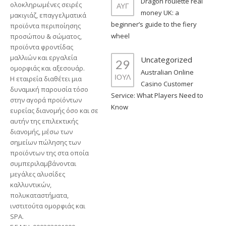
Dragon roulette real
ολοκληρωμένες σειρές
ΑΥΓ
money UK: a
μακιγιάζ, επαγγελματικά
beginner’s guide to the fiery
προϊόντα περιποίησης
wheel
προσώπου & σώματος,
προϊόντα φροντίδας
μαλλιών και εργαλεία
Uncategorized
29
ομορφιάς και αξεσουάρ.
Australian Online
ΙΟΥΛ
Η εταιρεία διαθέτει μια
Casino Customer
δυναμική παρουσία τόσο
Service: What Players Need to
στην αγορά προϊόντων
Know
ευρείας διανομής όσο και σε
αυτήν της επιλεκτικής
διανομής, μέσω των
σημείων πώλησης των
προϊόντων της στα οποία
συμπεριλαμβάνονται
μεγάλες αλυσίδες
καλλυντικών,
πολυκαταστήματα,
ινστιτούτα ομορφιάς και
SPA.